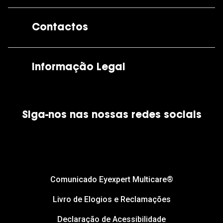
A GrandOptical
Contactos
As nossas lojas
Por e-mail:
apoiocliente@grandoptical.pt
Informação Legal
Condições Comerciais
Siga-nos nas nossas redes sociais
Política de Cookies
Política de Privacidade
Financiamento
Comunicado Eyexpert Multicare®
Livro de Elogios e Reclamações
Declaração de Acessibilidade