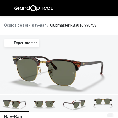
Ir para o
conteúdo
A Gran
Óculos de sol
Ray-Ban
Clubmaster RB3016 990/58
Compromi
Experimentar
Histórias
@suissas
Pedro Nor
Marta Villa
Luís Corre
Ayres Gon
Inês Corre
Ray-Ban