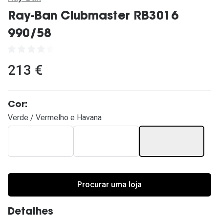
Ver todas
Ray-Ban Clubmaster RB3016
Cuidado
990/58
Vantagens
213 €
Cor:
Verde / Vermelho e Havana
Procurar uma loja
Detalhes