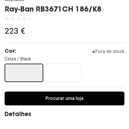
Ver todas
Ray-Ban RB3671CH 186/K8
Cuidado
Vantagens
223 €
Fora de stock
Cor:
Cinza / Black
Procurar uma loja
Detalhes