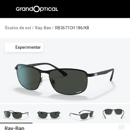
Ir para o
conteúdo
A Gran
Óculos de sol
Ray-Ban
RB3671CH 186/K8
Compromi
Experimentar
Histórias
@suissas
Pedro Nor
Marta Villa
Luís Corre
Ayres Gon
Inês Corre
Ray-Ban