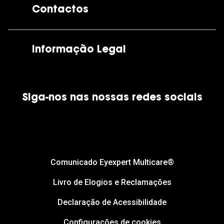
Contactos
As nossas lojas
Por e-mail:
apoiocliente@grandoptical.pt
Informação Legal
Condições Comerciais
Siga-nos nas nossas redes sociais
Política de Cookies
Política de Privacidade
Financiamento
Comunicado Eyexpert Multicare®
Livro de Elogios e Reclamações
Declaração de Acessibilidade
Configurações de cookies