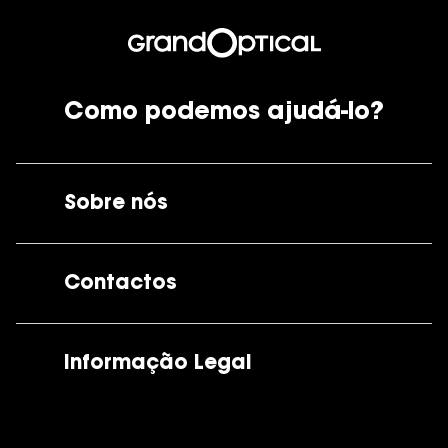
Como podemos ajudá-lo?
Sobre nós
A GrandOptical
Contactos
As nossas lojas
Por e-mail:
apoiocliente@grandoptical.pt
Informação Legal
Condições Comerciais