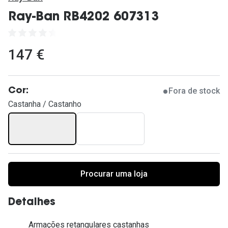
Ver todas
Ray-Ban RB4202 607313
Cuidado
Vantagens
147 €
Fora de stock
Cor:
Castanha / Castanho
Procurar uma loja
Detalhes
Armações retangulares castanhas