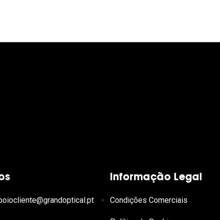
os
Informação Legal
poiocliente@grandoptical.pt
Condições Comerciais