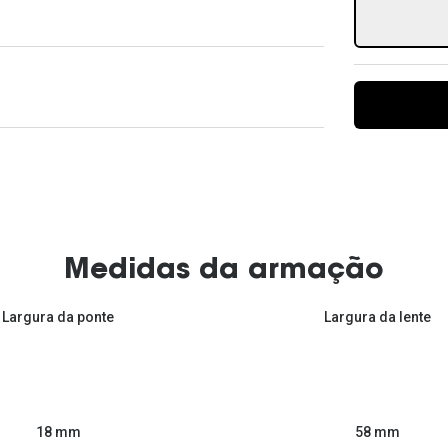
Ver todas
Todas as marcas
Gotas oftálmicas
Financiamento
Medidas da armação
Largura da ponte
Largura da lente
58 mm
18 mm