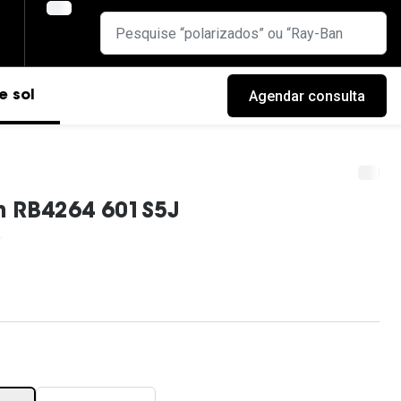
Agendar consulta
e sol
n RB4264 601S5J
cas