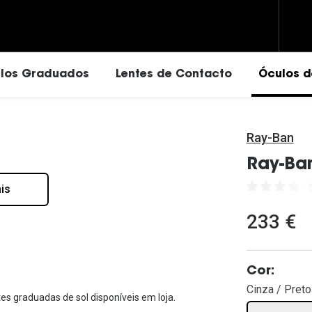
los Graduados
Lentes de Contacto
Óculos d
Ray-Ban
Vantagens das lentes de contactos
Ray-Ban
Eyexpert - Marca Exclusiva
Ray-Ban
Ray-Ba
Vogue
Dailies
Prada
is
ressivas
Carolina Herrera
Acuvue
Versace
233 €
drado
Fendi
Air Optix
Oakley
Saint Laurent
Ver todas
Tom Ford
Michael Kors
Michael Kors
Cor:
Líquidos e Gotas Oftálmi
Cinza / Preto
es graduadas de sol disponíveis em loja.
Prada
Dolce & Gabbana
Soluções para lentes de contacto