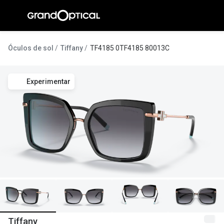
Ir para o
conteúdo
A Gran
Óculos de sol
Tiffany
TF4185 0TF4185 80013C
Compromi
Experimentar
Histórias
@suissas
Pedro Nor
Marta Villa
Luís Corre
Ayres Gon
Inês Corre
Tiffany