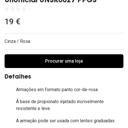
Unofficial UNSK0027 PPGS
Ver todas
Cuidado
19 €
Vantagens
Cinza / Rosa
Procurar uma loja
Detalhes
Armações em formato panto cor-de-rosa
À base de propionato injetado incrivelmente
resistente e leve
A armação pode ser usada com lentes graduadas