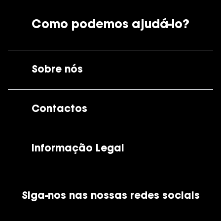
Como podemos ajudá-lo?
Sobre nós
A GrandOptical
Contactos
As nossas lojas
Por e-mail:
apoiocliente@grandoptical.pt
Informação Legal
Condições Comerciais
Siga-nos nas nossas redes sociais
Política de Cookies
Política de Privacidade