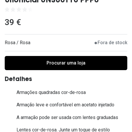
Unofficial UNSU0110 PPP0
Ver todas
Cuidado
39 €
Vantagens
Rosa / Rosa
Fora de stock
Procurar uma loja
Detalhes
Armações quadradas cor-de-rosa
Armação leve e confortável em acetato injetado
A armação pode ser usada com lentes graduadas
Lentes cor-de-rosa. Junte um toque de estilo