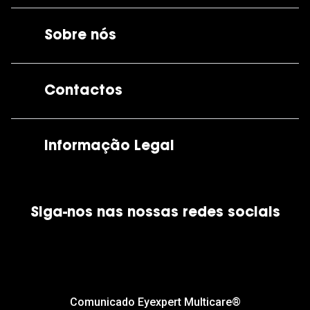
Sobre nós
A GrandOptical
Contactos
As nossas lojas
Por e-mail:
apoiocliente@grandoptical.pt
Informação Legal
Condições Comerciais
Siga-nos nas nossas redes sociais
Política de Cookies
Política de Privacidade
Financiamento
Comunicado Eyexpert Multicare®