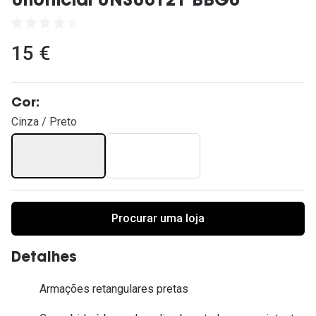
Unofficial UNSU0121 BBG0
Ver todas
Cuidado
15 €
Vantagens
Cor:
Cinza / Preto
Procurar uma loja
Detalhes
Armações retangulares pretas