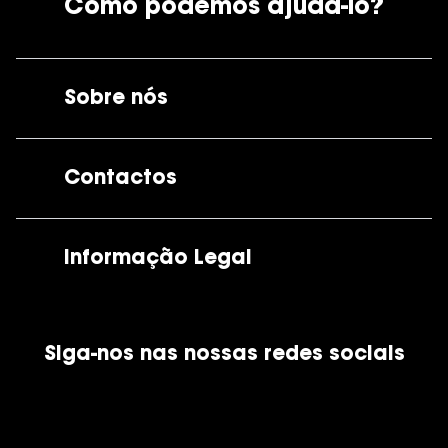
Como podemos ajudá-lo?
Sobre nós
A GrandOptical
Contactos
As nossas lojas
Por e-mail:
apoiocliente@grandoptical.pt
Informação Legal
Condições Comerciais
Siga-nos nas nossas redes sociais
Política de Cookies
Política de Privacidade
Financiamento