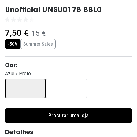
Ver todas
Unofficial UNSU0178 BBL0
Cuidado
Vantagens
agora:
7,50 €
era:
15 €
-50%
Summer Sales
Cor:
Azul / Preto
Procurar uma loja
Detalhes