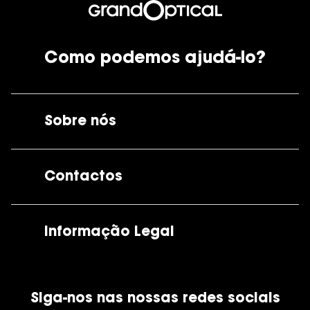
Como podemos ajudá-lo?
Sobre nós
A GrandOptical
Contactos
As nossas lojas
Por e-mail:
apoiocliente@grandoptical.pt
Informação Legal
Condições Comerciais
Siga-nos nas nossas redes sociais
Política de Cookies