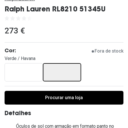
Ver todas
Ralph Lauren RL8210 51345U
Cuidado
Vantagens
273 €
Fora de stock
Cor:
Verde / Havana
Procurar uma loja
Detalhes
Óculos de sol com armação em formato panto no