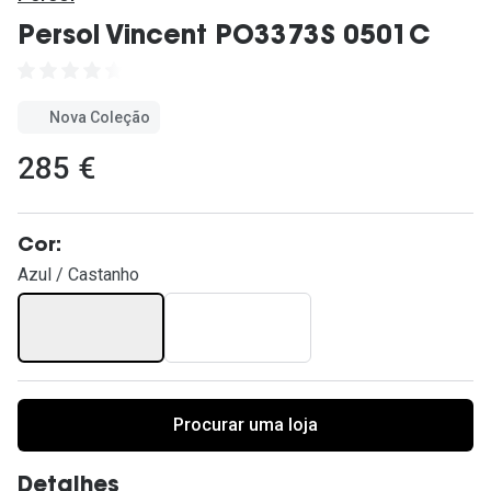
Ver todas
Persol Vincent PO3373S 0501C
Cuidado
Vantagens
Nova Coleção
285 €
Cor:
Azul / Castanho
Procurar uma loja
Detalhes