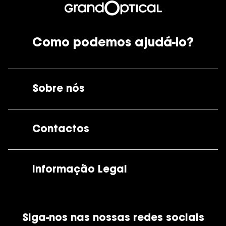
Como podemos ajudá-lo?
Sobre nós
A GrandOptical
Contactos
As nossas lojas
Por e-mail:
apoiocliente@grandoptical.pt
Informação Legal
Condições Comerciais
Siga-nos nas nossas redes sociais
Política de Cookies