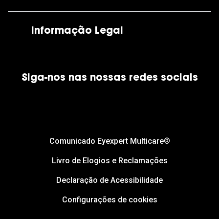
As nossas lojas
Por e-mail:
apoiocliente@grandoptical.pt
Informação Legal
Condições Comerciais
Siga-nos nas nossas redes sociais
Política de Cookies
Política de Privacidade
Financiamento
Comunicado Eyexpert Multicare®
Livro de Elogios e Reclamações
Declaração de Acessibilidade
Configurações de cookies