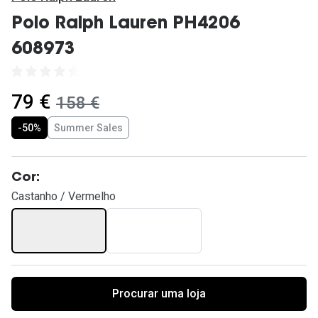
Ver todas
Polo Ralph Lauren PH4206
Cuidado
608973
Vantagens
agora:
79 €
era:
158 €
-50%
Summer Sales
Cor:
Castanho / Vermelho
Procurar uma loja