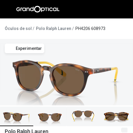
Ir para o
conteúdo
A Gran
Óculos de sol
Polo Ralph Lauren
PH4206 608973
Compromi
Experimentar
Histórias
@suissas
Pedro Nor
Marta Villa
Luís Corre
Ayres Gon
Inês Corre
Polo Ralph Lauren