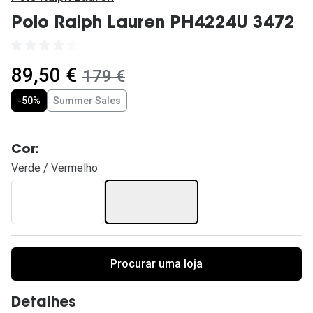
Ver todas
Polo Ralph Lauren PH4224U 3472
Cuidado
Vantagens
agora:
89,50 €
era:
179 €
-50%
Summer Sales
Cor:
Verde / Vermelho
Procurar uma loja
Detalhes