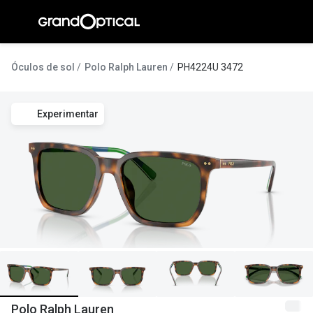
Ir para o
conteúdo
A Gran
Óculos de sol
Polo Ralph Lauren
PH4224U 3472
Compromi
Experimentar
Histórias
@suissas
Pedro Nor
Marta Villa
Luís Corre
Ayres Gon
Inês Corre
Polo Ralph Lauren