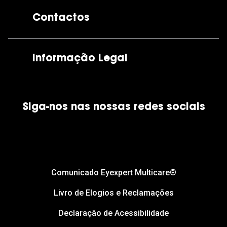
A GrandOptical
Contactos
As nossas lojas
Por e-mail:
apoiocliente@grandoptical.pt
Informação Legal
Condições Comerciais
Siga-nos nas nossas redes sociais
Política de Cookies
Política de Privacidade
Financiamento
Comunicado Eyexpert Multicare®
Livro de Elogios e Reclamações
Declaração de Acessibilidade