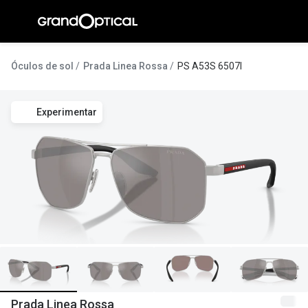
Ir para o
conteúdo
A Gran
Óculos de sol
Prada Linea Rossa
PS A53S 6507I
Compromi
Experimentar
Histórias
@suissas
Pedro Nor
Marta Villa
Luís Corre
Ayres Gon
Inês Corre
Prada Linea Rossa