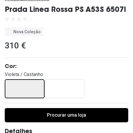
Ver todas
Prada Linea Rossa PS A53S 6507I
Cuidado
Vantagens
Nova Coleção
310 €
Cor:
Violeta / Castanho
Procurar uma loja
Detalhes