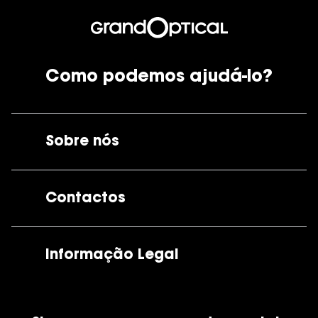
Como podemos ajudá-lo?
Sobre nós
A GrandOptical
Contactos
As nossas lojas
Por e-mail:
apoiocliente@grandoptical.pt
Informação Legal
Condições Comerciais