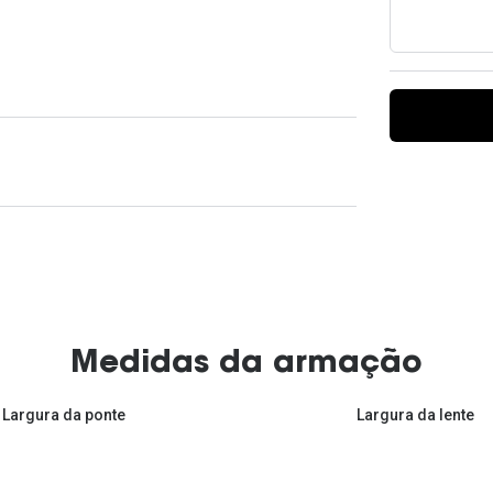
Ver todas
Todas as marcas
Gotas oftálmicas
Financiamento
Medidas da armação
Largura da ponte
Largura da lente