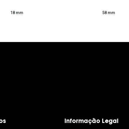
58 mm
18 mm
os
Informação Legal