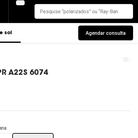
Agendar consulta
e sol
PR A22S 6074
cas
ana