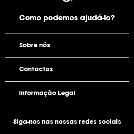
Como podemos ajudá-lo?
Sobre nós
A GrandOptical
Contactos
As nossas lojas
Por e-mail:
apoiocliente@grandoptical.pt
Informação Legal
Condições Comerciais
Siga-nos nas nossas redes sociais
Política de Cookies