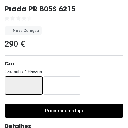
Ver todas
Prada PR B05S 6215
Cuidado
Vantagens
Nova Coleção
290 €
Cor:
Castanho / Havana
Procurar uma loja
Detalhes