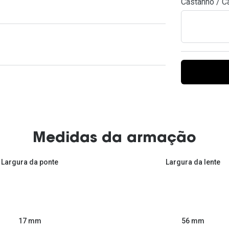
Castanho / C
Ver todas
Todas as marcas
Gotas oftálmicas
Financiamento
Medidas da armação
Largura da ponte
Largura da lente
56 mm
17 mm