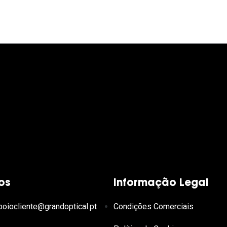
os
Informação Legal
poiocliente@grandoptical.pt
Condições Comerciais