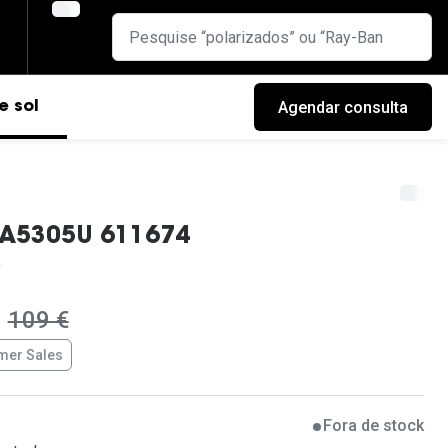
Agendar consulta
e sol
RA5305U 611674
era:
109 €
er Sales
cas
Fora de stock