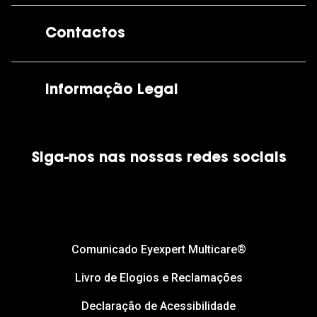
A GrandOptical
Contactos
As nossas lojas
Por e-mail:
apoiocliente@grandoptical.pt
Informação Legal
Condições Comerciais
Siga-nos nas nossas redes sociais
Política de Cookies
Política de Privacidade
Financiamento
Comunicado Eyexpert Multicare®
Livro de Elogios e Reclamações
Declaração de Acessibilidade