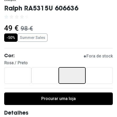
Ver todas
Ralph RA5315U 606636
Cuidado
Vantagens
agora:
49 €
era:
98 €
-50%
Summer Sales
Fora de stock
Cor:
Rosa / Preto
Procurar uma loja
Detalhes