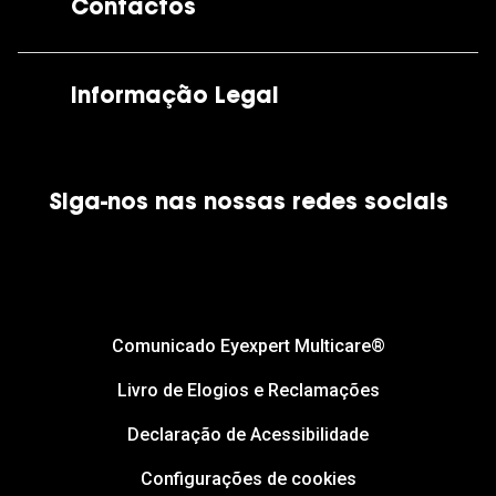
Contactos
As nossas lojas
Por e-mail:
apoiocliente@grandoptical.pt
Informação Legal
Condições Comerciais
Siga-nos nas nossas redes sociais
Política de Cookies
Política de Privacidade
Financiamento
Comunicado Eyexpert Multicare®
Livro de Elogios e Reclamações
Declaração de Acessibilidade
Configurações de cookies