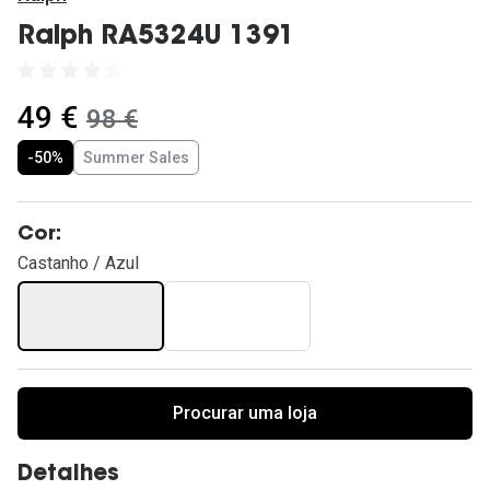
Ver todas
Ralph RA5324U 1391
Cuidado
Vantagens
agora:
49 €
era:
98 €
-50%
Summer Sales
Cor:
Castanho / Azul
Procurar uma loja
Detalhes