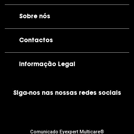
Sobre nós
A GrandOptical
Contactos
As nossas lojas
Por e-mail:
apoiocliente@grandoptical.pt
Informação Legal
Condições Comerciais
Siga-nos nas nossas redes sociais
Política de Cookies
Política de Privacidade
Financiamento
Comunicado Eyexpert Multicare®