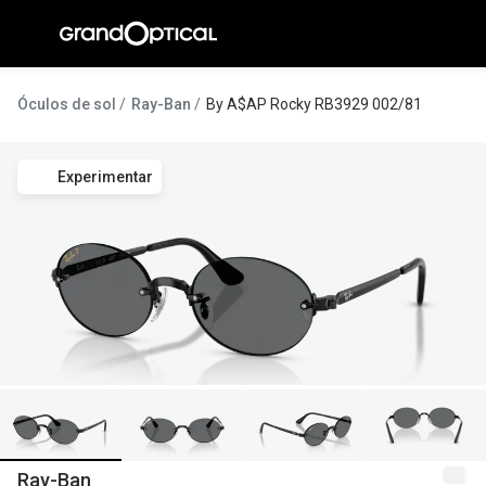
Ir para o
conteúdo
A Gran
Óculos de sol
Ray-Ban
By A$AP Rocky RB3929 002/81
Compromi
Experimentar
Histórias
@suissas
Pedro Nor
Marta Villa
Luís Corre
Ayres Gon
Inês Corre
Ray-Ban