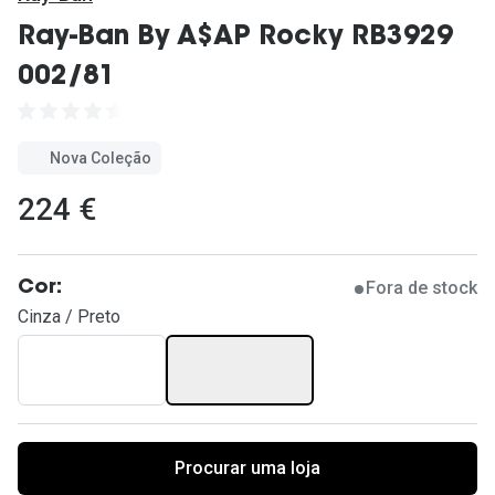
Ver todas
Ray-Ban By A$AP Rocky RB3929
Cuidado
002/81
Vantagens
Nova Coleção
224 €
Fora de stock
Cor:
Cinza / Preto
Procurar uma loja