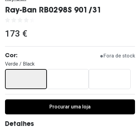
Ver todas
Ray-Ban RB0298S 901/31
Cuidado
Vantagens
173 €
Fora de stock
Cor:
Verde / Black
Procurar uma loja
Detalhes