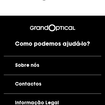
Como podemos ajudá-lo?
Sobre nós
A GrandOptical
Contactos
As nossas lojas
Por e-mail:
apoiocliente@grandoptical.pt
Informação Legal