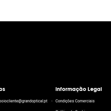
os
Informação Legal
poiocliente@grandoptical.pt
Condições Comerciais