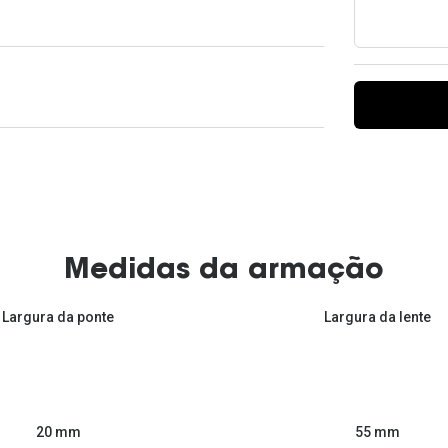
Ver todas
Todas as marcas
Gotas oftálmicas
Financiamento
Medidas da armação
Largura da ponte
Largura da lente
55 mm
20 mm