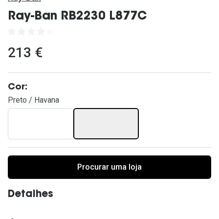
Ver todas
Ray-Ban RB2230 L877C
Cuidado
Vantagens
213 €
Cor:
Preto / Havana
Procurar uma loja
Detalhes