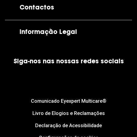
Contactos
As nossas lojas
Por e-mail:
apoiocliente@grandoptical.pt
Informação Legal
Condições Comerciais
Siga-nos nas nossas redes sociais
Política de Cookies
Política de Privacidade
Financiamento
Comunicado Eyexpert Multicare®
Livro de Elogios e Reclamações
Declaração de Acessibilidade