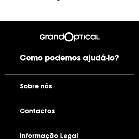
Como podemos ajudá-lo?
Sobre nós
A GrandOptical
Contactos
As nossas lojas
Por e-mail:
apoiocliente@grandoptical.pt
Informação Legal