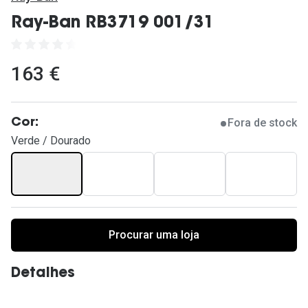
Ver todas
Ray-Ban RB3719 001/31
Cuidado
Vantagens
163 €
Fora de stock
Cor:
Verde / Dourado
Procurar uma loja
Detalhes