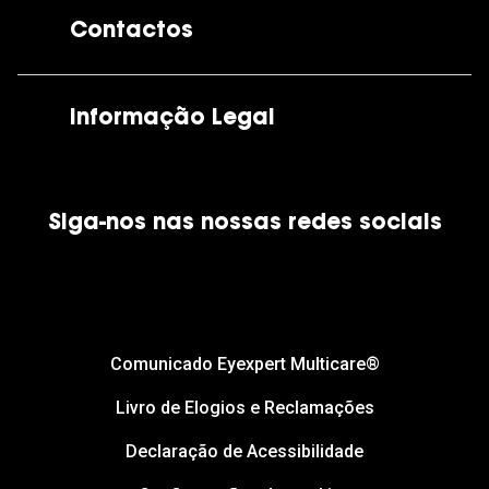
A GrandOptical
Contactos
As nossas lojas
Por e-mail:
apoiocliente@grandoptical.pt
Informação Legal
Condições Comerciais
Siga-nos nas nossas redes sociais
Política de Cookies
Política de Privacidade
Financiamento
Comunicado Eyexpert Multicare®
Livro de Elogios e Reclamações
Declaração de Acessibilidade