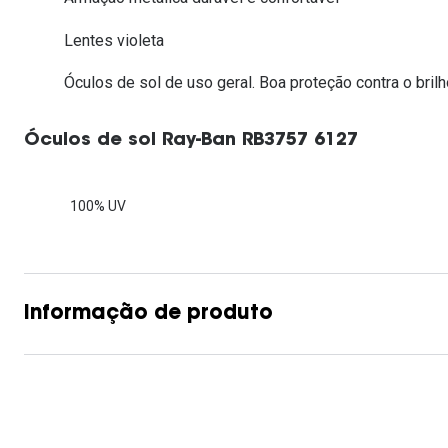
Lentes de contacto que previnem e aliviam a
Inês Correia
Aviador
Fadiga Digital
Lentes violeta
Ver todas
Rectangular / Quadrado
Óculos de sol de uso geral. Boa proteção contra o brilh
Reciclagem de lentes de
contacto
Óculos de sol Ray-Ban RB3757 6127
100% UV
Informação de produto