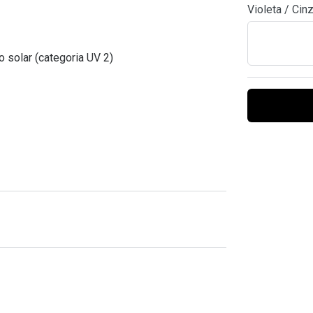
Violeta / Cin
Ver todas
Todas as marcas
Gotas oftálmicas
Financiamento
o solar (categoria UV 2)