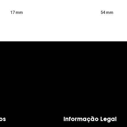
54 mm
17 mm
os
Informação Legal