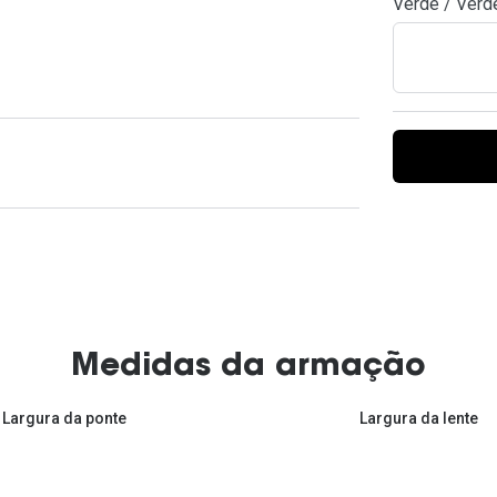
Verde / Verd
Ver todas
Todas as marcas
Gotas oftálmicas
Financiamento
Medidas da armação
Largura da ponte
Largura da lente