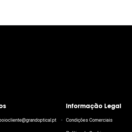
os
Informação Legal
poiocliente@grandoptical.pt
Condições Comerciais