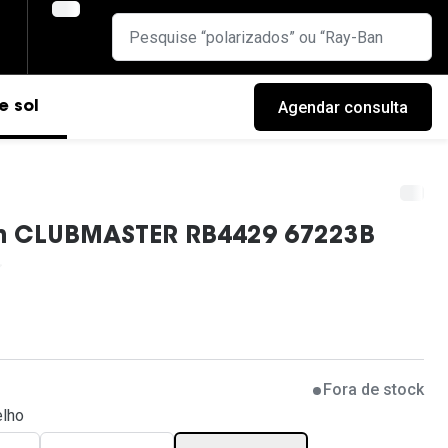
Agendar consulta
e sol
n CLUBMASTER RB4429 67223B
Fora de stock
cas
lho