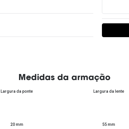
Ver todas
Todas as marcas
Gotas oftálmicas
Financiamento
Medidas da armação
Largura da ponte
Largura da lente
55 mm
20 mm