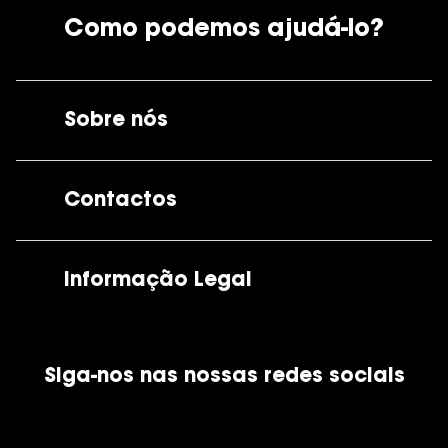
Como podemos ajudá-lo?
Sobre nós
A GrandOptical
Contactos
As nossas lojas
Por e-mail:
apoiocliente@grandoptical.pt
Informação Legal
Condições Comerciais
Siga-nos nas nossas redes sociais
Política de Cookies
Política de Privacidade