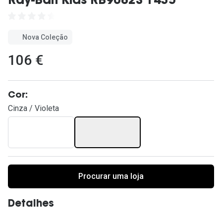
Ray-Ban Kids RB9082S 1435
Ver todas
Cuidado
Nova Coleção
Vantagens
106 €
Cor:
Cinza / Violeta
Procurar uma loja
Detalhes