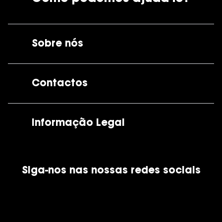
Sobre nós
A GrandOptical
Contactos
As nossas lojas
Por e-mail:
apoiocliente@grandoptical.pt
Informação Legal
Condições Comerciais
Siga-nos nas nossas redes sociais
Política de Cookies
Política de Privacidade
Financiamento