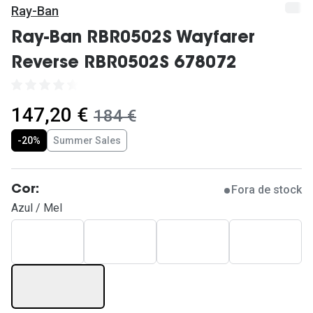
Ver todas
Ray-Ban
Cuidado
Ray-Ban RBR0502S Wayfarer
Reverse RBR0502S 678072
Vantagens
agora:
147,20 €
era:
184 €
-20%
Summer Sales
Fora de stock
Cor:
Azul / Mel