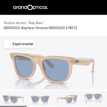
Ir para o
conteúdo
A Gran
Óculos de sol
Ray-Ban
RBR0502S Wayfarer Reverse RBR0502S 678072
Compromi
Histórias
Experimentar
@suissas
Pedro Nor
Marta Villa
Luís Corre
Ayres Gon
Inês Corre