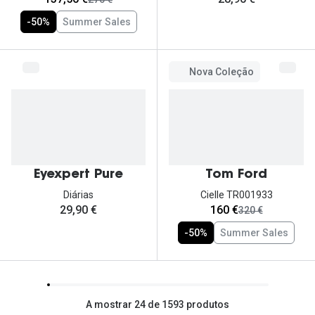
-50%
Summer Sales
Nova Coleção
Eyexpert Pure
Tom Ford
Diárias
Cielle TR001933
agora:
29,90 €
160 €
era:
320 €
-50%
Summer Sales
A mostrar 24 de 1593 produtos