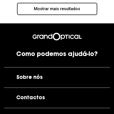
Mostrar mais resultados
Como podemos ajudá-lo?
Sobre nós
A GrandOptical
Contactos
As nossas lojas
Por e-mail:
apoiocliente@grandoptical.pt