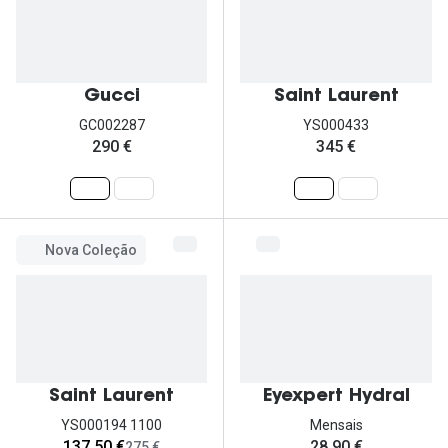
Gucci
Saint Laurent
GC002287
YS000433
290 €
345 €
Nova Coleção
Saint Laurent
Eyexpert Hydral
YS000194 1100
Mensais
agora:
137,50 €
28,90 €
era:
275 €