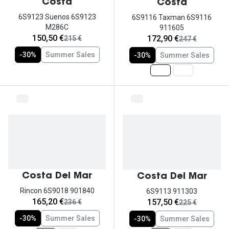
Ver todas
Costa
Costa
6S9123 Suenos 6S9123
6S9116 Taxman 6S9116
Cuidado
M286C
911605
agora:
agora:
150,50 €
172,90 €
era:
era:
215 €
247 €
Vantagens
-30%
Summer Sales
-30%
Summer Sales
Costa Del Mar
Costa Del Mar
Rincon 6S9018 901840
6S9113 911303
agora:
agora:
165,20 €
157,50 €
era:
era:
236 €
225 €
-30%
Summer Sales
-30%
Summer Sales