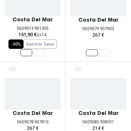
Costa Del Mar
Costa Del Mar
06S9013 901305
06S9079 907903
agora:
151,90 €
267 €
era:
217 €
-30%
Summer Sales
Costa Del Mar
Costa Del Mar
06S9078 907810
06S9085 908501
267 €
214 €