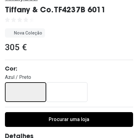
Ver todas
Tiffany & Co. TF4237B 6011
Cuidado
Vantagens
Nova Coleção
305 €
Cor:
Azul / Preto
Procurar uma loja
Detalhes