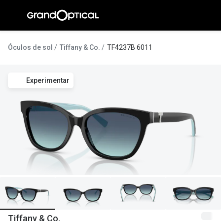
Ir para o
conteúdo
A Gran
Óculos de sol
Tiffany & Co.
TF4237B 6011
Compromi
Experimentar
Histórias
@suissas
Pedro Nor
Marta Villa
Luís Corre
Ayres Gon
Inês Corre
Tiffany & Co.