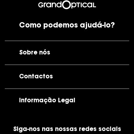
Como podemos ajudá-lo?
Sobre nós
A GrandOptical
Contactos
As nossas lojas
Por e-mail:
apoiocliente@grandoptical.pt
Informação Legal
Condições Comerciais
Siga-nos nas nossas redes sociais
Política de Cookies