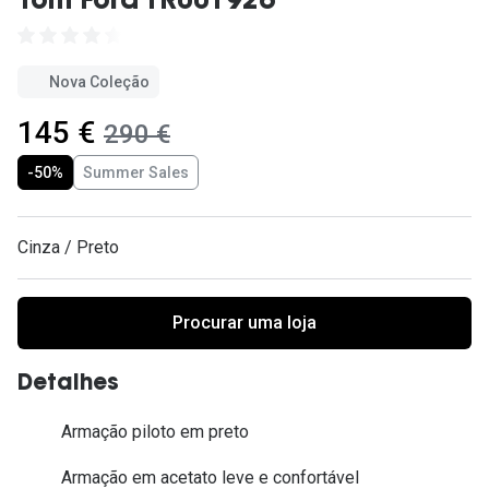
Tom Ford TR001926
Ver todas
Cuidado
Nova Coleção
Vantagens
agora:
145 €
era:
290 €
-50%
Summer Sales
Cinza / Preto
Procurar uma loja
Detalhes
Armação piloto em preto
Armação em acetato leve e confortável