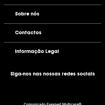
Sobre nós
A GrandOptical
Contactos
As nossas lojas
Por e-mail:
apoiocliente@grandoptical.pt
Informação Legal
Condições Comerciais
Siga-nos nas nossas redes sociais
Política de Cookies
Política de Privacidade
Financiamento
Comunicado Eyexpert Multicare®