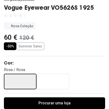
Ver todas
Vogue Eyewear VO5626S 1925
Cuidado
Vantagens
Nova Coleção
agora:
60 €
era:
120 €
-50%
Summer Sales
Cor:
Rosa / Rosa
Procurar uma loja