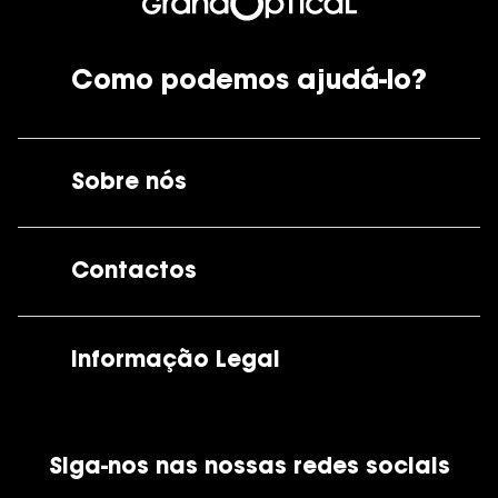
Como podemos ajudá-lo?
Sobre nós
A GrandOptical
Contactos
As nossas lojas
Por e-mail:
apoiocliente@grandoptical.pt
Informação Legal
Condições Comerciais
Siga-nos nas nossas redes sociais
Política de Cookies