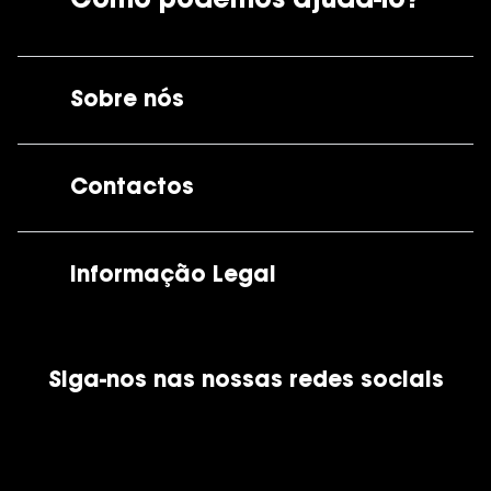
Como podemos ajudá-lo?
Sobre nós
A GrandOptical
Contactos
As nossas lojas
Por e-mail:
apoiocliente@grandoptical.pt
Informação Legal
Condições Comerciais
Siga-nos nas nossas redes sociais
Política de Cookies
Política de Privacidade
Financiamento