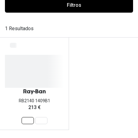
Ver todas
Filtros
Cuidado
1 Resultados
Vantagens
Ray-Ban
RB2140 1409B1
213 €