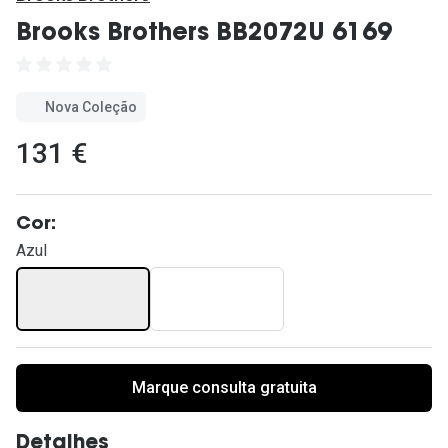
Ver todas
Brooks Brothers BB2072U 6169
Cuidado
Vantagens
Nova Coleção
131 €
Cor:
Azul
Marque consulta gratuita
Detalhes