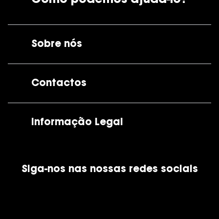
Sobre nós
A GrandOptical
Contactos
As nossas lojas
Por e-mail:
apoiocliente@grandoptical.pt
Informação Legal
Condições Comerciais
Siga-nos nas nossas redes sociais
Política de Cookies
Política de Privacidade
Financiamento