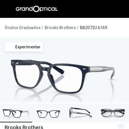
Ir para o
conteúdo
A Gran
Óculos Graduados
Brooks Brothers
BB2072U 6169
Compromi
Experimentar
Histórias
@suissas
Pedro Nor
Marta Villa
Luís Corre
Ayres Gon
Inês Corre
Brooks Brothers