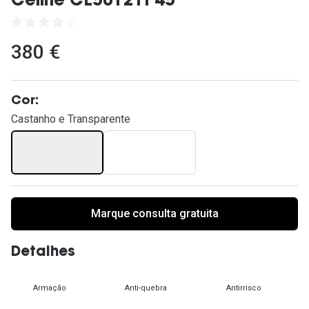
Celine CL50121I 45
Ver todas
Cuidado
380 €
Vantagens
Cor:
Castanho e Transparente
Marque consulta gratuita
Detalhes
Armação
Anti-quebra
Antirrisco