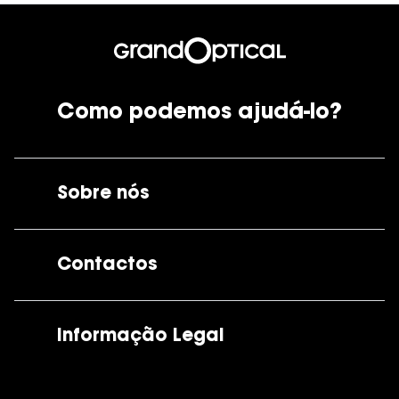
Como podemos ajudá-lo?
Sobre nós
A GrandOptical
Contactos
As nossas lojas
Por e-mail:
apoiocliente@grandoptical.pt
Informação Legal
Condições Comerciais