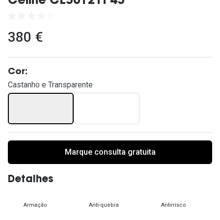
Celine CL50121I 45
Ver todas
Cuidado
380 €
Vantagens
Cor:
Castanho e Transparente
Marque consulta gratuita
Detalhes
Armação
Anti-quebra
Antirrisco