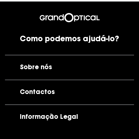
Como podemos ajudá-lo?
Sobre nós
A GrandOptical
Contactos
As nossas lojas
Por e-mail:
apoiocliente@grandoptical.pt
Informação Legal
Condições Comerciais