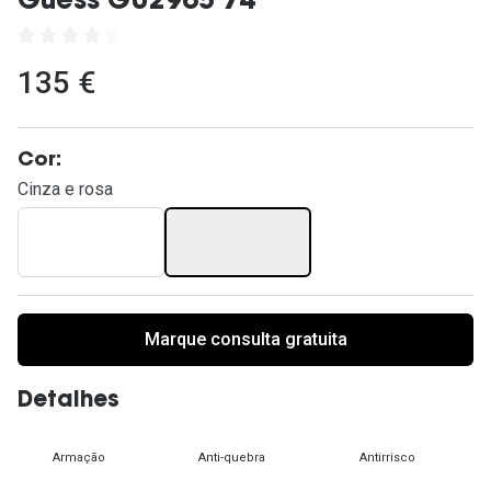
Guess GU2965 74
Ver todas
Cuidado
135 €
Vantagens
Cor:
Cinza e rosa
Marque consulta gratuita
Detalhes
Armação
Anti-quebra
Antirrisco