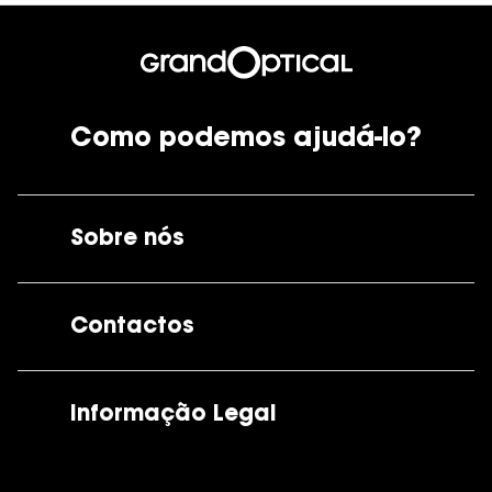
Como podemos ajudá-lo?
Sobre nós
A GrandOptical
Contactos
As nossas lojas
Por e-mail:
apoiocliente@grandoptical.pt
Informação Legal
Condições Comerciais