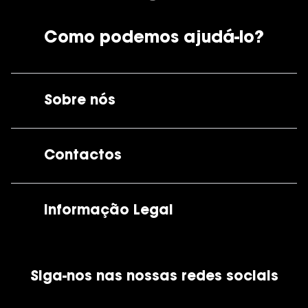
Como podemos ajudá-lo?
Sobre nós
A GrandOptical
Contactos
As nossas lojas
Por e-mail:
apoiocliente@grandoptical.pt
Informação Legal
Condições Comerciais
Siga-nos nas nossas redes sociais
Política de Cookies