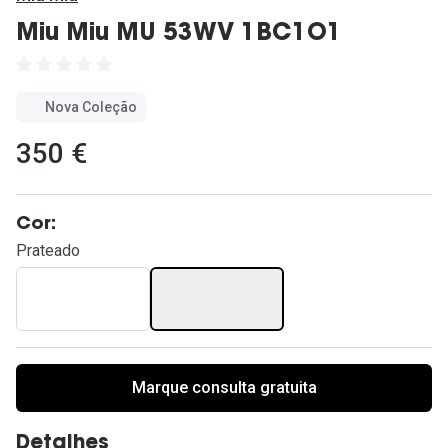
Ver todas
Miu Miu MU 53WV 1BC1O1
Cuidado
Vantagens
Nova Coleção
350 €
Cor:
Prateado
Marque consulta gratuita
Detalhes