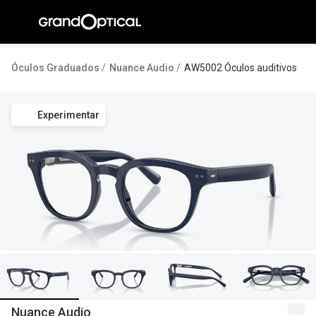
Ir para o
conteúdo
A Gran
Óculos Graduados
Nuance Audio
AW5002 Óculos auditivos
Compromi
Experimentar
Histórias
@suissas
Pedro Nor
Marta Villa
Luís Corre
Ayres Gon
Inês Corre
Nuance Audio