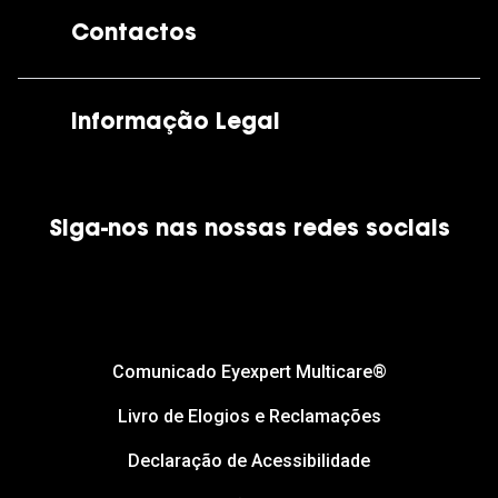
A GrandOptical
Contactos
As nossas lojas
Por e-mail:
apoiocliente@grandoptical.pt
Informação Legal
Condições Comerciais
Siga-nos nas nossas redes sociais
Política de Cookies
Política de Privacidade
Financiamento
Comunicado Eyexpert Multicare®
Livro de Elogios e Reclamações
Declaração de Acessibilidade