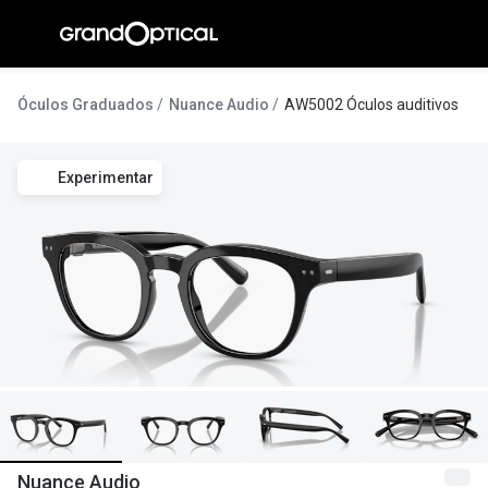
Ir para o
conteúdo
A Gran
Óculos Graduados
Nuance Audio
AW5002 Óculos auditivos
Compromi
Experimentar
Histórias
@suissas
Pedro Nor
Marta Villa
Luís Corre
Ayres Gon
Inês Corre
Nuance Audio