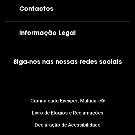
A GrandOptical
Contactos
As nossas lojas
Por e-mail:
apoiocliente@grandoptical.pt
Informação Legal
Condições Comerciais
Siga-nos nas nossas redes sociais
Política de Cookies
Política de Privacidade
Financiamento
Comunicado Eyexpert Multicare®
Livro de Elogios e Reclamações
Declaração de Acessibilidade