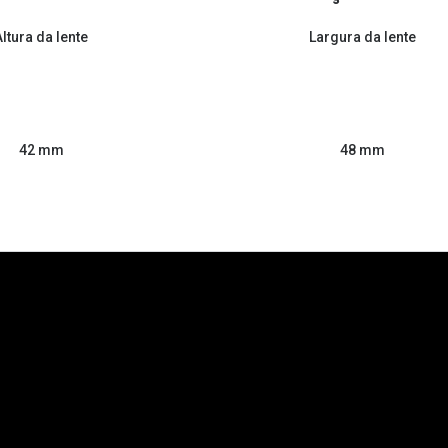
Altura da lente
Largura da lente
48 mm
42 mm