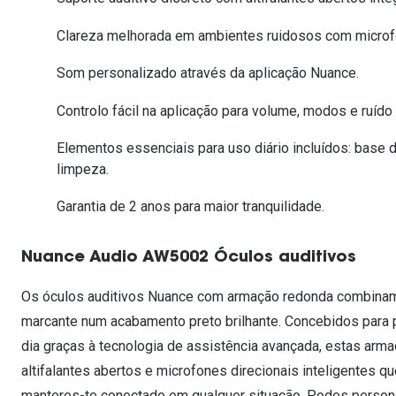
Lentes de contacto que previnem e aliviam a
Inês Correia
Aviador
Fadiga Digital
Clareza melhorada em ambientes ruidosos com microfo
Ver todas
Rectangular / Quadrado
Som personalizado através da aplicação Nuance.
Reciclagem de lentes de
contacto
Controlo fácil na aplicação para volume, modos e ruído
Elementos essenciais para uso diário incluídos: base 
limpeza.
Garantia de 2 anos para maior tranquilidade.
Nuance Audio AW5002 Óculos auditivos
Os óculos auditivos Nuance com armação redonda combinam 
marcante num acabamento preto brilhante. Concebidos para pr
dia graças à tecnologia de assistência avançada, estas arm
altifalantes abertos e microfones direcionais inteligentes qu
manteres-te conectado em qualquer situação. Podes persona