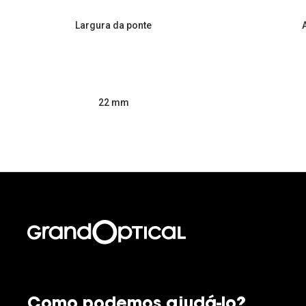
Largura da ponte
22 mm
Como podemos ajudá-lo?