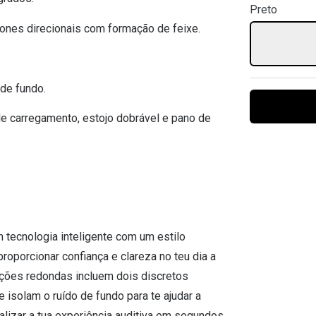
Preto
Ver todas
Todas as marcas
Gotas oftálmicas
nes direcionais com formação de feixe.
Financiamento
 de fundo.
de carregamento, estojo dobrável e pano de
tecnologia inteligente com um estilo
oporcionar confiança e clareza no teu dia a
ações redondas incluem dois discretos
e isolam o ruído de fundo para te ajudar a
lizar a tua experiência auditiva em segundos