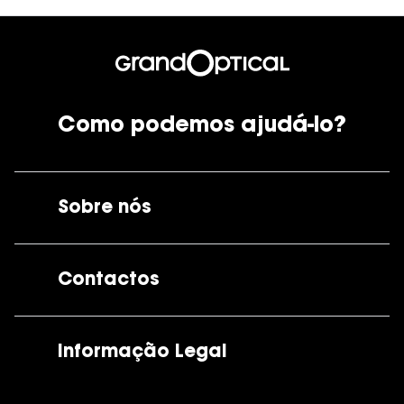
Como podemos ajudá-lo?
Sobre nós
A GrandOptical
Contactos
As nossas lojas
Por e-mail:
apoiocliente@grandoptical.pt
Informação Legal
Condições Comerciais