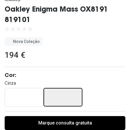
Ver todas
Oakley Enigma Mass OX8191
Cuidado
819101
Vantagens
Nova Coleção
194 €
Cor:
Cinza
Marque consulta gratuita