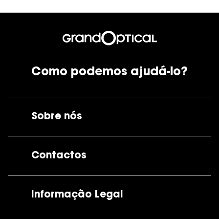
Como podemos ajudá-lo?
Sobre nós
A GrandOptical
Contactos
As nossas lojas
Por e-mail:
apoiocliente@grandoptical.pt
Informação Legal