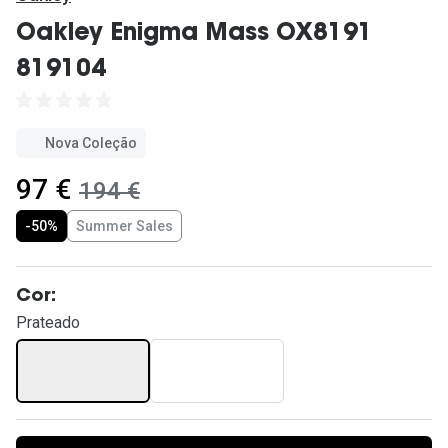
Ver todas
Oakley Enigma Mass OX8191
Cuidado
819104
Vantagens
Nova Coleção
agora:
97 €
era:
194 €
-50%
Summer Sales
Cor:
Prateado