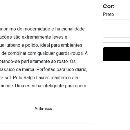
Ver todas
Todas as marcas
Cor:
Gotas oftálmicas
Preto
Financiamento
inónimo de modernidade e funcionalidade.
rmações são extremamente leves e
ual urbano e polido, ideal para ambientes
cil de combinar com qualquer guarda-roupa. A
daptando-se perfeitamente ao rosto. Os
ssico da marca. Perfeitas para uso diário,
e sol. Polo Ralph Lauren mantém o seu
cidade. Uma escolha inteligente para quem
Antirrisco