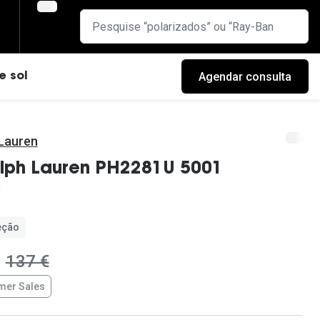
Agendar consulta
e sol
 Lauren
alph Lauren PH2281U 5001
eção
era:
137 €
er Sales
cas