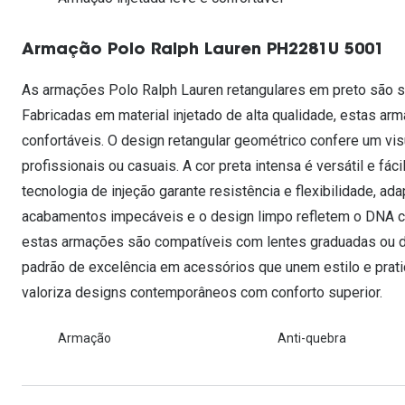
Lentes de contacto que previnem e aliviam a
Inês Correia
Aviador
Fadiga Digital
Armação Polo Ralph Lauren PH2281U 5001
Ver todas
Rectangular / Quadrado
Reciclagem de lentes de
As armações Polo Ralph Lauren retangulares em preto são s
contacto
Fabricadas em material injetado de alta qualidade, estas a
confortáveis. O design retangular geométrico confere um vis
profissionais ou casuais. A cor preta intensa é versátil e fá
tecnologia de injeção garante resistência e flexibilidade, a
acabamentos impecáveis e o design limpo refletem o DNA clá
estas armações são compatíveis com lentes graduadas ou d
padrão de excelência em acessórios que unem estilo e prati
valoriza designs contemporâneos com conforto superior.
Armação
Anti-quebra