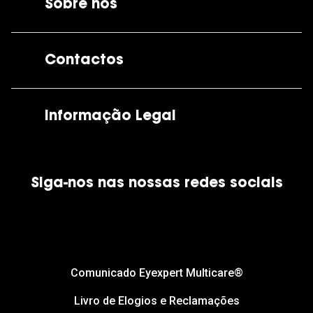
Sobre nós
A GrandOptical
Contactos
As nossas lojas
Por e-mail:
apoiocliente@grandoptical.pt
Informação Legal
Condições Comerciais
Siga-nos nas nossas redes sociais
Política de Cookies
Política de Privacidade
Financiamento
Comunicado Eyexpert Multicare®
Livro de Elogios e Reclamações