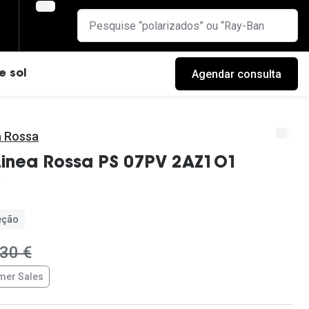
Agendar consulta
e sol
a Rossa
Linea Rossa PS 07PV 2AZ1O1
eção
ra:
30 €
er Sales
cas