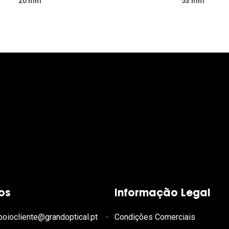
53 mm
20 mm
os
Informação Legal
poiocliente@grandoptical.pt
Condições Comerciais