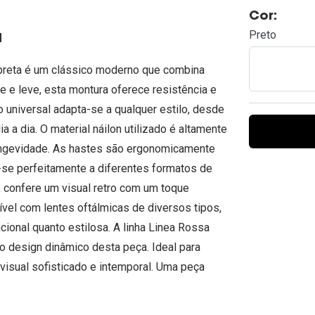
Ver todas
Todas as marcas
Cor:
Gotas oftálmicas
Preto
1
Financiamento
preta é um clássico moderno que combina
te e leve, esta montura oferece resistência e
o universal adapta-se a qualquer estilo, desde
 a dia. O material náilon utilizado é altamente
longevidade. As hastes são ergonomicamente
-se perfeitamente a diferentes formatos de
, confere um visual retro com um toque
vel com lentes oftálmicas de diversos tipos,
cional quanto estilosa. A linha Linea Rossa
no design dinâmico desta peça. Ideal para
visual sofisticado e intemporal. Uma peça