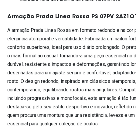
Lentes de contacto que previnem e aliviam a
Inês Correia
Aviador
Fadiga Digital
Armação Prada Linea Rossa PS 07PV 2AZ1O
Ver todas
Rectangular / Quadrado
Reciclagem de lentes de
A armação Prada Linea Rossa em formato redondo e na cor 
contacto
elegância atemporal e versatilidade. Fabricada em náilon for
conforto superiores, ideal para uso diário prolongado. O pret
o mais formal ao casual, tornando-a uma peça essencial no dia
durável, resistente a impactos e deformações, garantindo 
desenhadas para um ajuste seguro e confortável, adaptando
rosto. O design redondo, inspirado em clássicos atemporais
contemporâneo, equilibrando rostos mais angulares. Compatí
incluindo progressivas e monofocais, esta armação é tão fun
destaca-se pelo seu estilo desportivo e inovador, refletido 
quem procura uma montura que una resistência, leveza e um 
essencial para qualquer coleção de óculos.