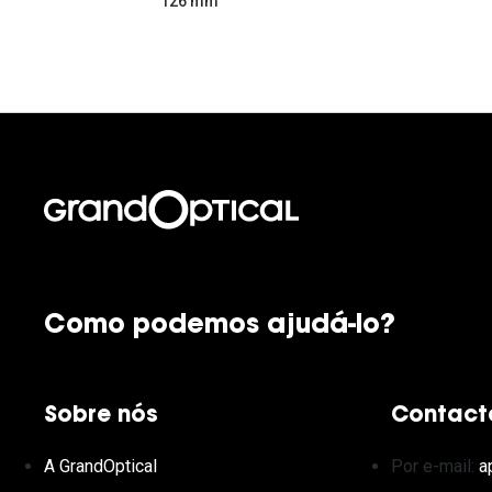
126 mm
Como podemos ajudá-lo?
Sobre nós
Contact
A GrandOptical
Por e-mail:
a