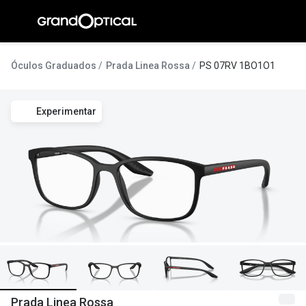
Ir para o
conteúdo
A Gran
Óculos Graduados
Prada Linea Rossa
PS 07RV 1BO1O1
Compromi
Experimentar
Histórias
@suissas
Pedro Nor
Marta Villa
Luís Corre
Ayres Gon
Inês Corre
Prada Linea Rossa