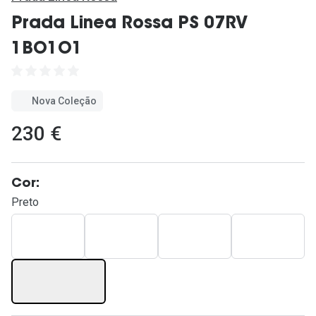
Ver todas
Prada Linea Rossa PS 07RV
Cuidado
1BO1O1
Vantagens
Nova Coleção
230 €
Cor:
Preto