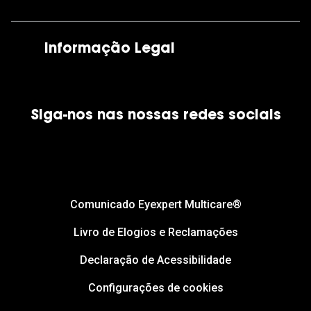
As nossas lojas
Por e-mail:
apoiocliente@grandoptical.pt
Informação Legal
Condições Comerciais
Siga-nos nas nossas redes sociais
Política de Cookies
Política de Privacidade
Financiamento
Comunicado Eyexpert Multicare®
Livro de Elogios e Reclamações
Declaração de Acessibilidade
Configurações de cookies