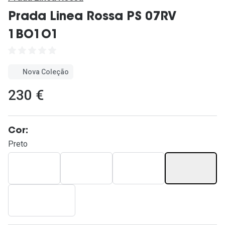
Ver todas
Prada Linea Rossa PS 07RV
Cuidado
1BO1O1
Vantagens
Nova Coleção
230 €
Cor:
Preto