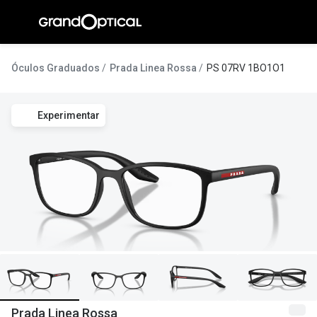
Ir para o
conteúdo
A Gran
Óculos Graduados
Prada Linea Rossa
PS 07RV 1BO1O1
Compromi
Experimentar
Histórias
@suissas
Pedro Nor
Marta Villa
Luís Corre
Ayres Gon
Inês Corre
Prada Linea Rossa